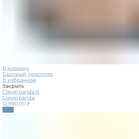
В корзину
Быстрый просмотр
В избранное
Закрыть
Cleverpanda i5
Cleverpanda
12,990.00
Р
-31%