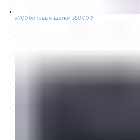
x700 боковые-щётки
350.00
Р