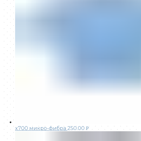
x700 микро-фибра
250.00
Р