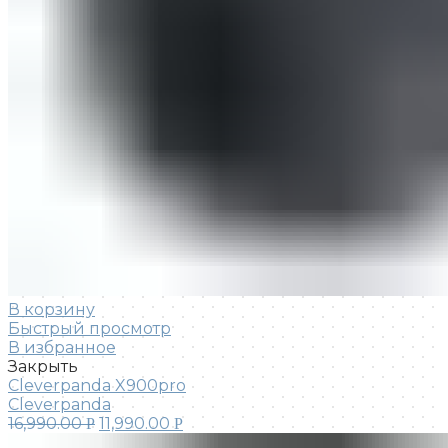
В корзину
Быстрый просмотр
В избранное
Закрыть
Cleverpanda X900pro
Cleverpanda
16,990.00
11,990.00
Р
Р