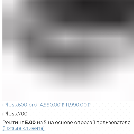
iPlus x600 pro
14,990.00
11,990.00
Р
Р
iPlus x700
Рейтинг
5.00
из 5 на основе опроса
1
пользователя
(
1
отзыв клиента)