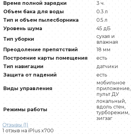
Время полной зарядки
3 ч.
Объем бака для воды
0.3 л
Тип и объем пылесборника
0.5 л
Уровень шума
45 дБ
сухая и
Тип уборки
влажная
Преодоление препятствий
18 мм
Построение карты помещения
есть
Тип навигации
датчики
Защита от падений
есть
мобильное
Виды управления
приложение,
пульт ДУ
локальный,
вдоль стен,
Режимы работы
турборежим,
зигзаг
Отзывы (1)
1 отзыв на
iPlus x700