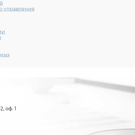
ой
о управления
ми
м
тных
, оф. 1