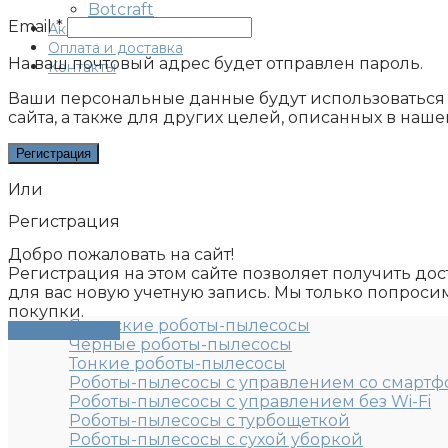
Botcraft
Email
*
Аксессуары
Оплата и доставка
На ваш почтовый адрес будет отправлен пароль.
Контакты
Ваши персональные данные будут использоваться д
сайта, а также для других целей, описанных в наш
Регистрация
Или
Регистрация
Добро пожаловать на сайт!
Регистрация на этом сайте позволяет получить дос
для вас новую учетную запись. Мы только попрос
покупки.
Японские роботы-пылесосы
Регистрация
Черные роботы-пылесосы
Тонкие роботы-пылесосы
Роботы-пылесосы с управлением со смартф
Роботы-пылесосы с управлением без Wi-Fi
Роботы-пылесосы с турбощеткой
Роботы-пылесосы с сухой уборкой