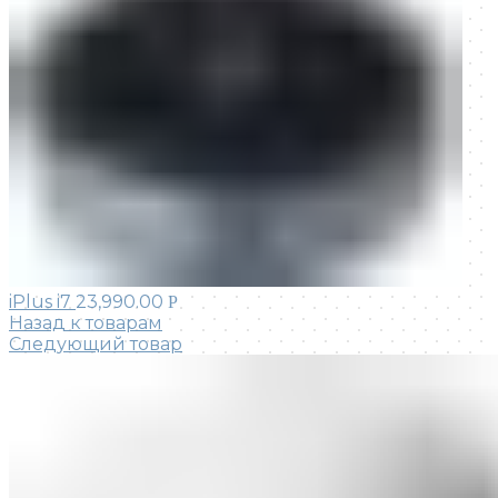
iPlus i7
23,990.00
Р
Назад к товарам
Следующий товар