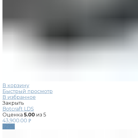
В корзину
Быстрый просмотр
В избранное
Закрыть
Botcraft LDS
Оценка
5.00
из 5
43,900.00
Р
-29%