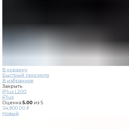
В корзину
Быстрый просмотр
В избранное
Закрыть
iPlus L200
iPlus
Оценка
5.00
из 5
34,900.00
Р
Новый