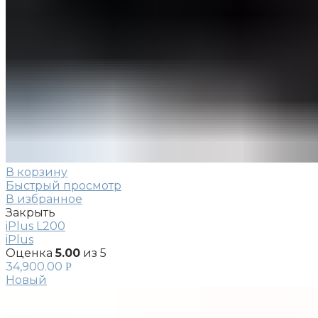
В корзину
Быстрый просмотр
В избранное
Закрыть
iPlus L200
iPlus
Оценка
5.00
из 5
34,900.00
Р
Новый