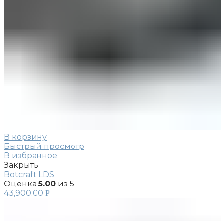
В корзину
Быстрый просмотр
В избранное
Закрыть
Botcraft LDS
Оценка
5.00
из 5
43,900.00
Р