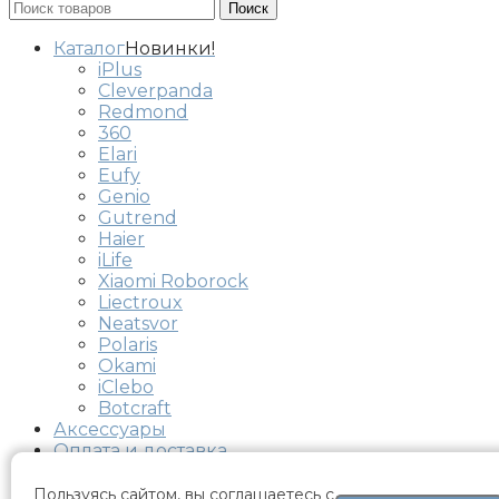
Поиск
Каталог
Новинки!
iPlus
Cleverpanda
Redmond
360
Elari
Eufy
Genio
Gutrend
Haier
iLife
Xiaomi Roborock
Liectroux
Neatsvor
Polaris
Okami
iClebo
Botcraft
Аксессуары
Оплата и доставка
Контакты
Пользуясь сайтом, вы соглашаетесь с