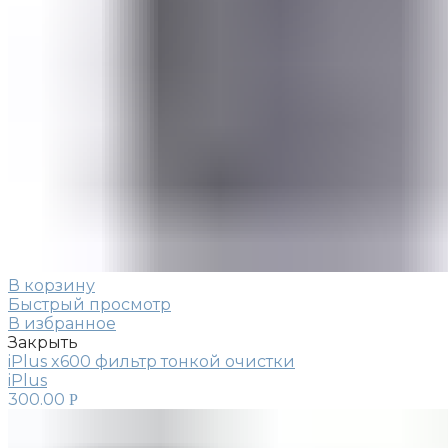
В корзину
Быстрый просмотр
В избранное
Закрыть
iPlus x600 фильтр тонкой очистки
iPlus
300.00
Р