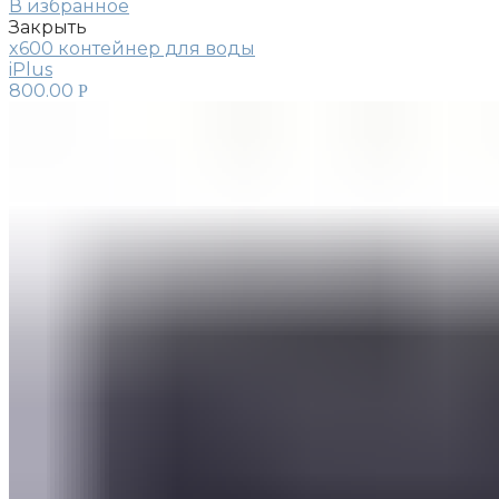
В избранное
Закрыть
x600 контейнер для воды
iPlus
800.00
Р