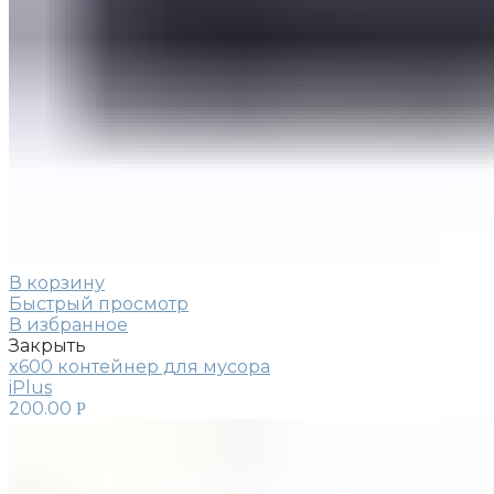
В корзину
Быстрый просмотр
В избранное
Закрыть
x600 контейнер для мусора
iPlus
200.00
Р