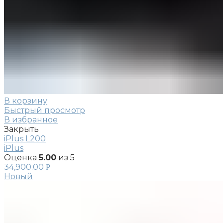
В корзину
Быстрый просмотр
В избранное
Закрыть
iPlus L200
iPlus
Оценка
5.00
из 5
34,900.00
Р
Новый